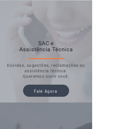
SAC e
Assistência Técnica
Dúvidas, sugestões, reclamações ou
assistência técnica.
Queremos ouvir você.
Fale Agora