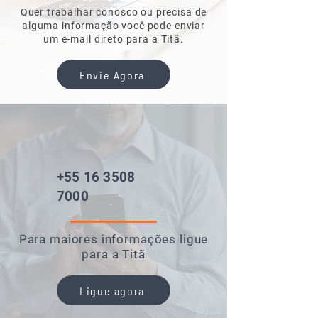
BANDEJA
14x28x2cm
14x28x2cm
Quer trabalhar conosco ou precisa de
alguma informação você pode enviar
Comp. x
um
e-mail direto para a Titã.
Larg x Alt.
Envie Agora
PESO
16KG
16KG
BAIXAR FICHA TÉCNICA
+55 16 3508
7000
Para maiores informações ligue
para a Titã
Ligue agora