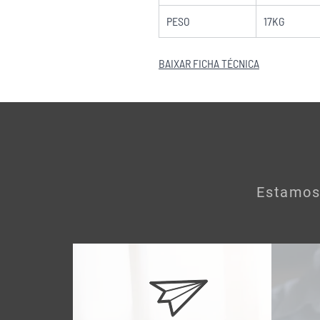
PESO
17KG
BAIXAR FICHA TÉCNICA
Estamos 