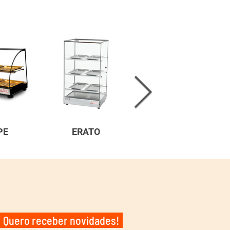
PE
ERATO
ACL
Quero receber novidades!