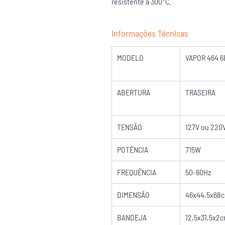
resistente a 300°C.
Informações Técnicas
MODELO
VAPOR 464 6
ABERTURA
TRASEIRA
TENSÃO
127V ou 220
POTÊNCIA
715W
FREQUÊNCIA
50-60Hz
DIMENSÃO
46x44,5x68
BANDEJA
12,5x31,5x2