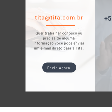
tita@tita.com.br
+5
Quer trabalhar conosco ou
precisa de alguma
informação você pode enviar
um
e-mail direto para a Titã.
Envie Agora