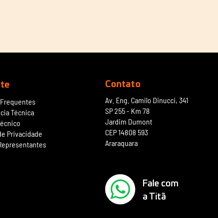
Contato
te
Av. Eng. Camilo Dinucci, 341
 Frequentes
SP 255 - Km 78
cia Técnica
Jardim Dumont
Técnico
CEP 14808 593
 de Privacidade
Araraquara
Representantes
Fale com
a Titã