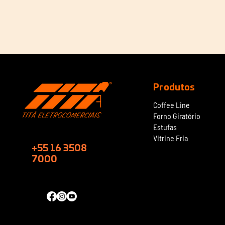
Produtos
Coffee Line
Forno Giratório
Estufas
Vitrine Fria
+55 16 3508
7000