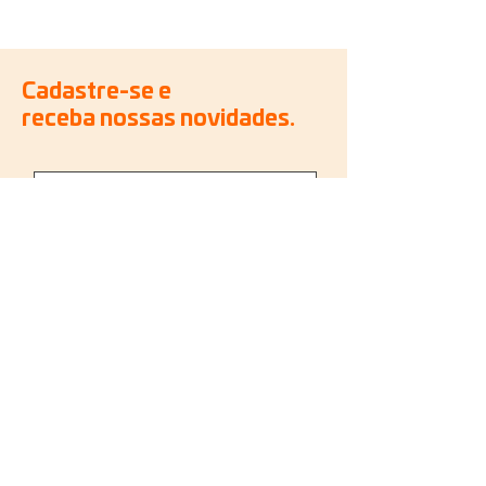
Cadastre-se e
receba nossas novidades.
Quero receber novidades!
Produtos
Coffee Line
Forno Giratório