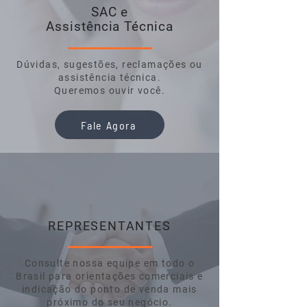
SAC e
Assistência Técnica
Dúvidas, sugestões, reclamações ou
assistência técnica.
Queremos ouvir você.
Fale Agora
REPRESENTANTES
Consulte nossa equipe em todo o
Brasil para orientações comerciais e
indicação do ponto de venda mais
próximo do seu negócio.