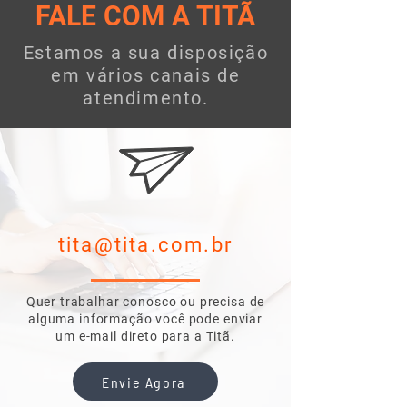
FALE COM A TITÃ
Black 8BT
SD
Estamos a sua disposição
TENSÃO
em vários canais de
127 ou
220V
atendimento.
POTÊNCIA
1009W
FREQUÊNCIA
50-60Hz
DIMENSÃO
62 x 44,5 x
Comp.xProfund.xAlt.
57cm
tita@tita.com.br
ASSADEIRA
14,2 x 27,2
x 1,3cm
Quer trabalhar conosco ou precisa de
alguma informação você pode enviar
um
e-mail direto para a Titã.
Envie Agora