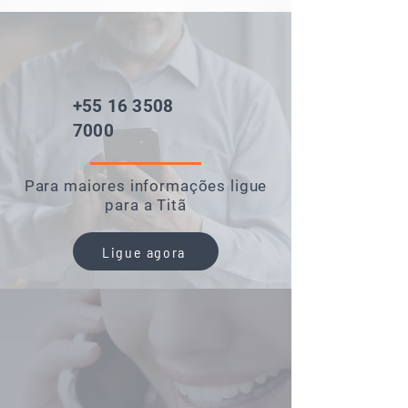
+55 16 3508
7000
Para maiores informações ligue
para a Titã
Ligue agora